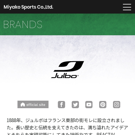
m
BRANDS
1888年、ジュルボはフランス東部の街モレに設立されまし
た。長い歴史と伝統を支えてきたのは、満ち溢れたアイデア
とそれらを実現可能にしてきた技術力です。REACTIV、