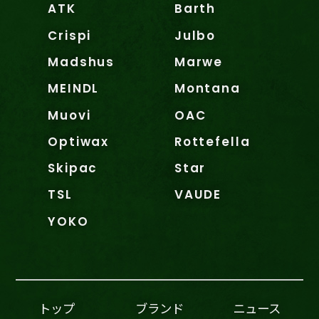
ATK
Barth
Crispi
Julbo
Madshus
Marwe
MEINDL
Montana
Muovi
OAC
Optiwax
Rottefella
Skipac
Star
TSL
VAUDE
YOKO
トップ
ブランド
ニュース