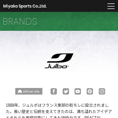
m
BRANDS
1888年、ジュルボはフランス東部の街モレに設立されまし
た。長い歴史と伝統を支えてきたのは、満ち溢れたアイデア
とそれらを実現可能にしてきた技術力です。REACTIV、