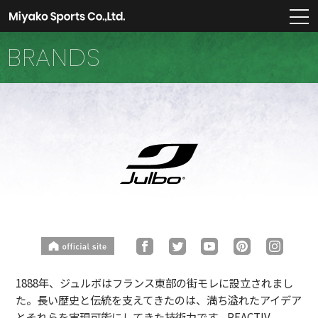
m
BRANDS
1888年、ジュルボはフランス東部の街モレに設立されまし
た。長い歴史と伝統を支えてきたのは、満ち溢れたアイデア
とそれらを実現可能にしてきた技術力です。REACTIV、