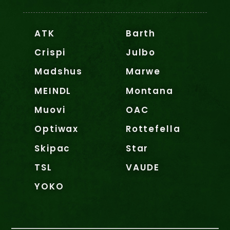
ATK
Barth
Crispi
Julbo
Madshus
Marwe
MEINDL
Montana
Muovi
OAC
Optiwax
Rottefella
Skipac
Star
TSL
VAUDE
YOKO