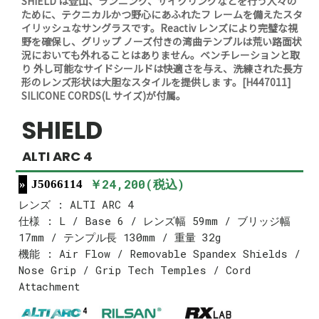
SHIELD は登山、ランニング、サイクリングなどを行う人々の
ために、テクニカルかつ野心にあふれたフ レームを備えたスタ
イリッシュなサングラスです。Reactiv レンズにより完璧な視
野を確保し、グリップ ノーズ付きの湾曲テンプルは荒い路面状
況においても外れることはありません。ベンチレーションと取
り 外し可能なサイドシールドは快適さを与え、洗練された長方
形のレンズ形状は大胆なスタイルを提供しま す。[H447011]
SILICONE CORDS(L サイズ)が付属。
SHIELD
ALTI ARC 4
￥24,200(税込)
J5066114
レンズ : ALTI ARC 4
仕様 : L / Base 6 / レンズ幅 59mm / ブリッジ幅
17mm / テンプル長 130mm / 重量 32g
機能 : Air Flow / Removable Spandex Shields /
Nose Grip / Grip Tech Temples / Cord
Attachment