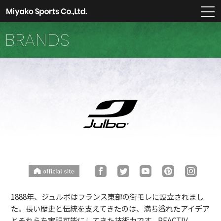
m
BRANDS
1888年、ジュルボはフランス東部の街モレに設立されまし
た。長い歴史と伝統を支えてきたのは、満ち溢れたアイデア
とそれらを実現可能にしてきた技術力です。REACTIV、