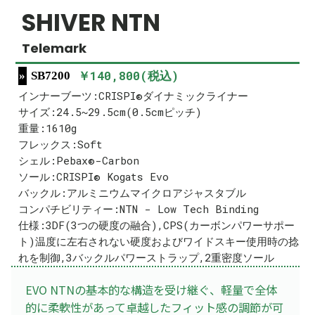
SHIVER NTN
Telemark
￥140,800(税込)
SB7200
インナーブーツ:CRISPI®ダイナミックライナー
サイズ:24.5~29.5cm(0.5cmピッチ)
重量:1610g
フレックス:Soft
シェル:Pebax®-Carbon
ソール:CRISPI® Kogats Evo
バックル:アルミニウムマイクロアジャスタブル
コンパチビリティー:NTN - Low Tech Binding
仕様:3DF(3つの硬度の融合),CPS(カーボンパワーサポー
ト)温度に左右されない硬度およびワイドスキー使用時の捻
れを制御,3バックルパワーストラップ,2重密度ソール
EVO NTNの基本的な構造を受け継ぐ、軽量で全体
的に柔軟性があって卓越したフィット感の調節が可