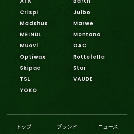
ATK
Barth
Crispi
Julbo
Madshus
Marwe
MEINDL
Montana
Muovi
OAC
Optiwax
Rottefella
Skipac
Star
TSL
VAUDE
YOKO
トップ
ブランド
ニュース