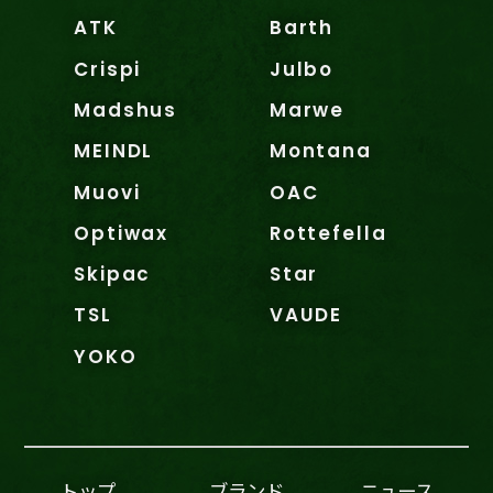
ATK
Barth
Crispi
Julbo
Madshus
Marwe
MEINDL
Montana
Muovi
OAC
Optiwax
Rottefella
Skipac
Star
TSL
VAUDE
YOKO
トップ
ブランド
ニュース