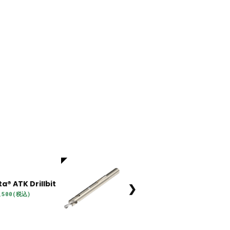
® ATK Drillbit
❯
,500(税込)