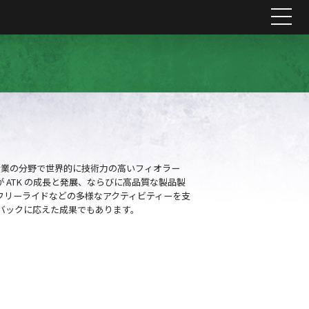
me
ト産業の分野で世界的に技術力の高いフィオラー
ATK の成長と発展、ならびに高品質な製品製
フリーライドなどの多様なアクティビティーを支
バックに応えた成果でもあります。