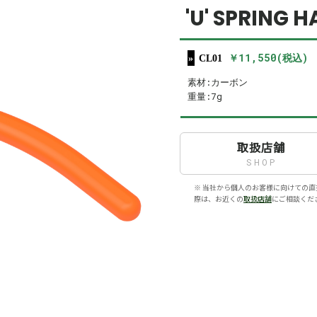
'U' SPRING 
￥11,550(税込)
CL01
素材:カーボン
重量:7g
取扱店舗
SHOP
※ 当社から個人のお客様に向けての直
際は、お近くの
取扱店舗
にご相談くだ