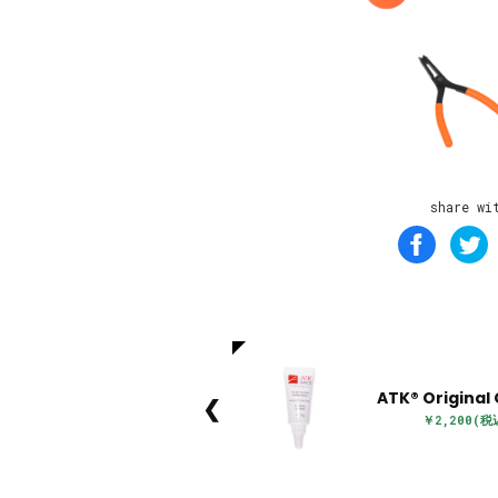
share wi
ATK® Original
❮
￥2,200(税